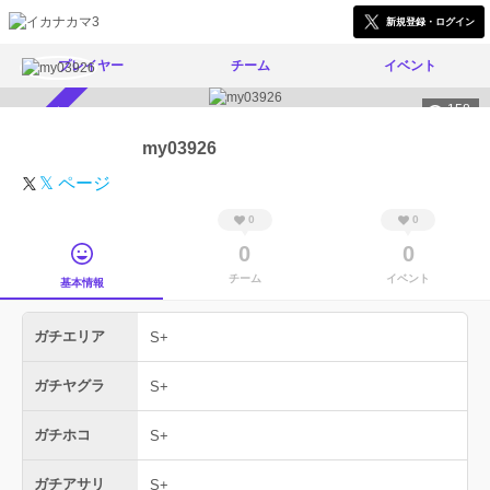
新規登録・ログイン
プレイヤー
チーム
イベント
158
スカウト受付中
my03926
𝕏 ページ
0
0
0
0
チーム
イベント
基本情報
ガチエリア
S+
ガチヤグラ
S+
ガチホコ
S+
ガチアサリ
S+