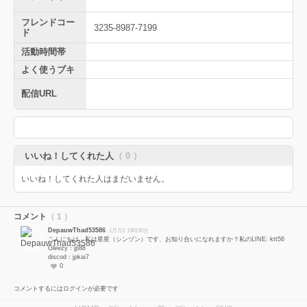
フレンドコー
3235-8987-7199
ド
活動時間帯
よく使うブキ
配信URL
いいね！してくれた人
（ 0 ）
いいね！してくれた人はまだいません。
コメント
（ 1 ）
DepauwThad53586
1月7日 19時30分
こんにちは、私は星星（シンヅン）です、お知り合いになれますか？私のLINE: ktt56
Gleezy：jp88
discod：jpkai7
0
コメントするにはログインが必要です