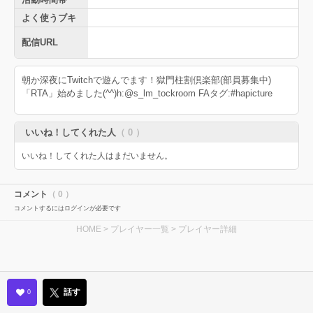
よく使うブキ
配信URL
朝か深夜にTwitchで遊んでます！獄門柱割倶楽部(部員募集中)
「RTA」始めました(^^)h:@s_lm_tockroom FAタグ:#hapicture
いいね！してくれた人
（ 0 ）
いいね！してくれた人はまだいません。
コメント
（ 0 ）
コメントするにはログインが必要です
HOME
>
プレイヤー一覧
> プレイヤー詳細
話す
0