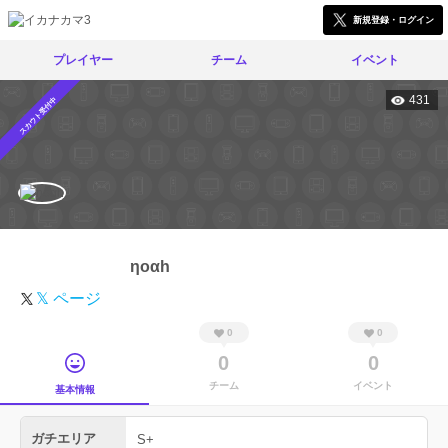
新規登録・ログイン
プレイヤー
チーム
イベント
431
スカウト受付中
ηoαh
𝕏 ページ
0
0
0
0
チーム
イベント
基本情報
ガチエリア
S+