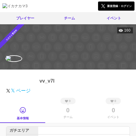
新規登録・ログイン
プレイヤー
チーム
イベント
160
スカウト受付中
vv_v7l
𝕏 ページ
0
0
0
0
チーム
イベント
基本情報
ガチエリア