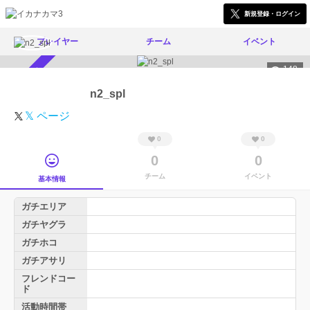
新規登録・ログイン
プレイヤー
チーム
イベント
148
スカウト受付中
n2_spl
𝕏 ページ
0
0
0
0
チーム
イベント
基本情報
ガチエリア
ガチヤグラ
ガチホコ
ガチアサリ
フレンドコー
ド
活動時間帯