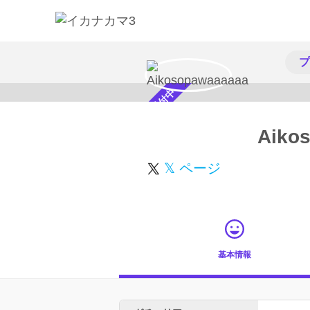
プ
スカウト受付中
Aiko
𝕏 ページ
基本情報