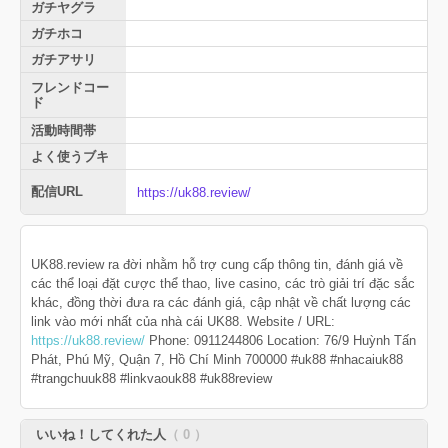
ガチヤグラ
ガチホコ
ガチアサリ
フレンドコー
ド
活動時間帯
よく使うブキ
配信URL
https://uk88.review/
UK88.review ra đời nhằm hỗ trợ cung cấp thông tin, đánh giá về
các thể loại đặt cược thể thao, live casino, các trò giải trí đặc sắc
khác, đồng thời đưa ra các đánh giá, cập nhật về chất lượng các
link vào mới nhất của nhà cái UK88. Website / URL:
https://uk88.review/
Phone: 0911244806 Location: 76/9 Huỳnh Tấn
Phát, Phú Mỹ, Quận 7, Hồ Chí Minh 700000 #uk88 #nhacaiuk88
#trangchuuk88 #linkvaouk88 #uk88review
いいね！してくれた人
（ 0 ）