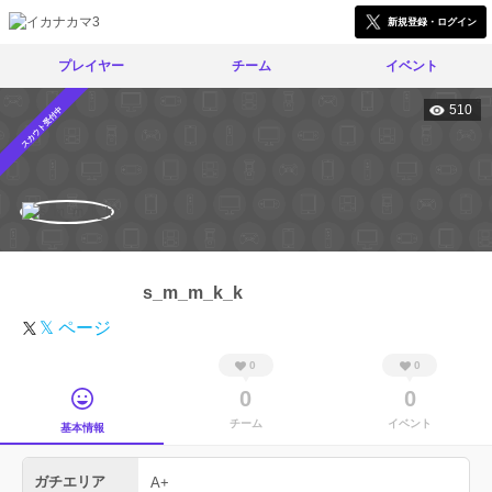
新規登録・ログイン
プレイヤー
チーム
イベント
510
スカウト受付中
s_m_m_k_k
𝕏 ページ
0
0
0
0
チーム
イベント
基本情報
ガチエリア
A+