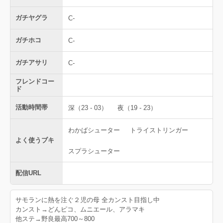
ガチヤグラ
C-
ガチホコ
C-
ガチアサリ
C-
フレンドコー
ド
活動時間帯
深（23 - 03）
夜（19 - 23）
わかばシューター
トライストリンガー
よく使うブキ
スプラシューター
配信URL
サモランに熱を注ぐ２児の母 全カンスト目指し中
カンスト→どんピコ、ムニエール、アラマキ
他ステ→野良最高700～800