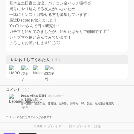
基本金土日夜に出没。バチコン金バッチ獲得🥇
周りにやり込んでる友人がいないため
一緒にカンスト目指せる方を募集しています！
最近Discordも覚えました!!
YouTuberさんで日々研究中！
ガチマも始めてみましたが、始めたばかりで弱弱ですᯅ̈՞ ՞
シャプマを使い込んでみています！
よろしくお願いします\( ¨̮ )/♡
いいね！してくれた人
（ 4 ）
コメント
（ 1 ）
DepauwThad53586
1月8日 23時5分
🪽【服務內容】🪽
基本服務：無套口交、舔乳頭、全身舔、 舔睾丸、69、乳交、泡泡浴全身清洗......
0
コメントするにはログインが必要です
HOME
>
プレイヤー一覧
> プレイヤー詳細