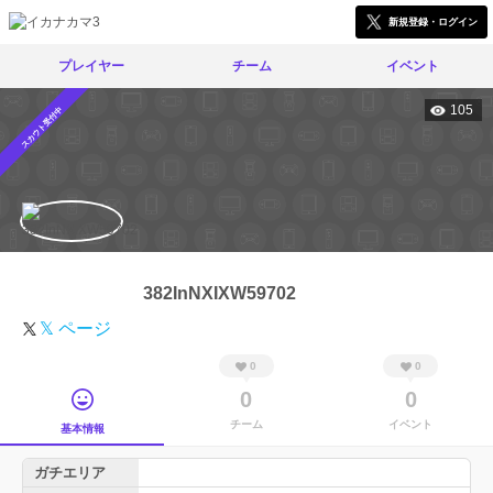
新規登録・ログイン
プレイヤー
チーム
イベント
105
スカウト受付中
382InNXIXW59702
𝕏 ページ
0
0
0
0
チーム
イベント
基本情報
ガチエリア