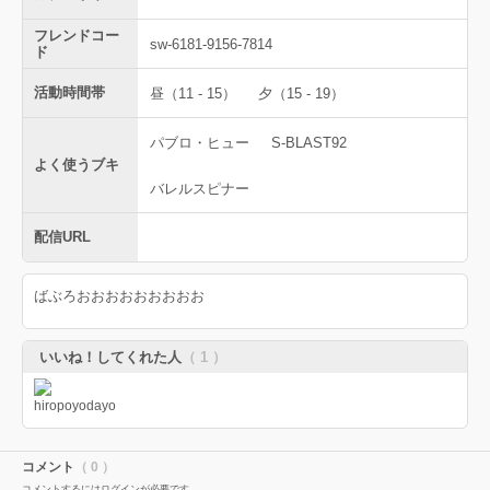
フレンドコー
sw-6181-9156-7814
ド
活動時間帯
昼（11 - 15）
夕（15 - 19）
パブロ・ヒュー
S-BLAST92
よく使うブキ
バレルスピナー
配信URL
ばぶろおおおおおおおおお
いいね！してくれた人
（ 1 ）
コメント
（ 0 ）
コメントするにはログインが必要です