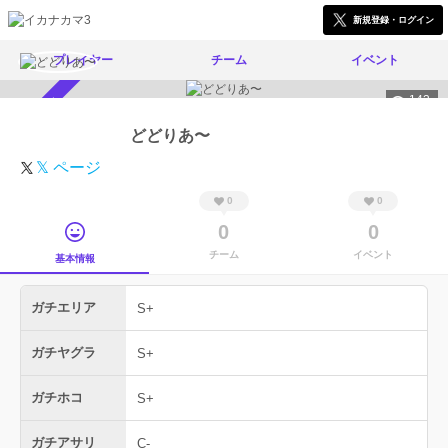
新規登録・ログイン
プレイヤー
チーム
イベント
143
スカウト受付中
どどりあ〜
𝕏 ページ
0
0
0
0
チーム
イベント
基本情報
ガチエリア
S+
ガチヤグラ
S+
ガチホコ
S+
ガチアサリ
C-