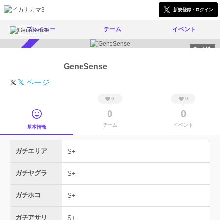
新規登録・ログイン
プレイヤー
チーム
イベント
741
スカウト受付中
GeneSense
𝕏 ページ
0
0
0
0
チーム
イベント
基本情報
ガチエリア
S+
ガチヤグラ
S+
ガチホコ
S+
ガチアサリ
S+