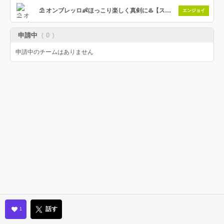
⛱️ オンブレッロ👶ほっこり楽しく真剣に♨️【スプラ好きな既婚者/パパ/ママの集い】
エンジョイ
申請中
（ 0 ）
申請中のチームはありません
話す
1