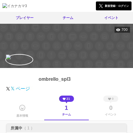
新規登録・ログイン
プレイヤー
チーム
イベント
700
ombrello_spl3
𝕏 ページ
21
0
1
0
チーム
イベント
基本情報
所属中
（ 1 ）