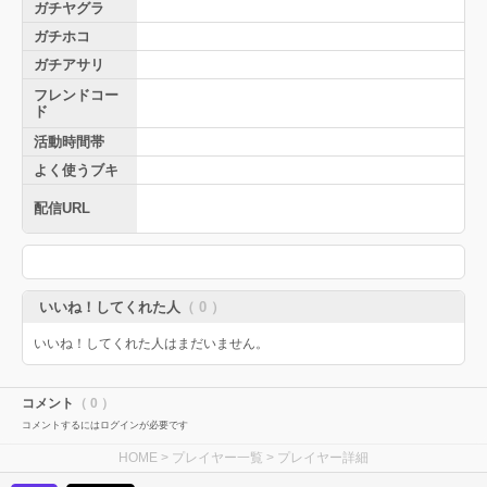
ガチヤグラ
ガチホコ
ガチアサリ
フレンドコー
ド
活動時間帯
よく使うブキ
配信URL
いいね！してくれた人
（ 0 ）
いいね！してくれた人はまだいません。
コメント
（ 0 ）
コメントするにはログインが必要です
HOME
>
プレイヤー一覧
> プレイヤー詳細