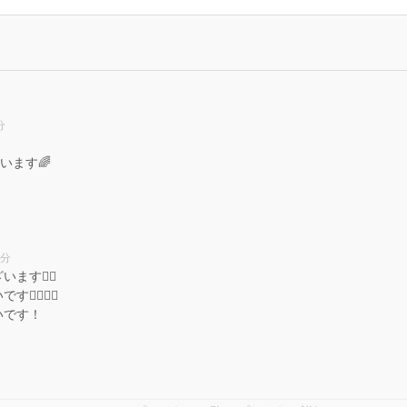
分
います🌈
8分
す🙇‍♀️
♀️🙇‍♀️
いです！