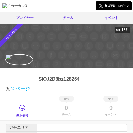
新規登録・ログイン
プレイヤー
チーム
イベント
137
スカウト受付中
SIOJ2D8bz128264
𝕏 ページ
0
0
0
0
チーム
イベント
基本情報
ガチエリア