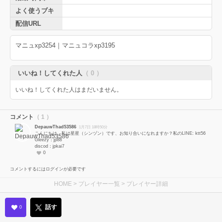
よく使うブキ
配信URL
マニュxp3254｜マニュコラxp3195
いいね！してくれた人
（ 0 ）
いいね！してくれた人はまだいません。
コメント
（ 1 ）
DepauwThad53586
1月7日 18時50分
こんにちは、私は星星（シンヅン）です、お知り合いになれますか？私のLINE: ktt56
Gleezy：jp88
discod：jpkai7
0
コメントするにはログインが必要です
HOME
>
プレイヤー一覧
> プレイヤー詳細
話す
0