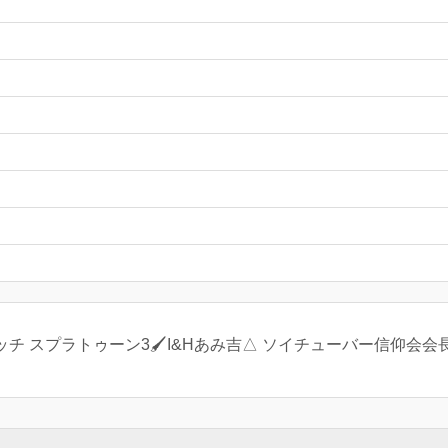
チ スプラトゥーン3🖌I&Hあみ吉△ ソイチューバー信仰会会長→@R