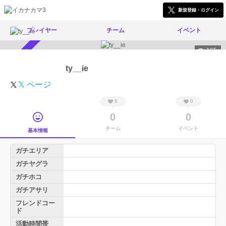
新規登録・ログイン
プレイヤー
チーム
イベント
165
スカウト受付中
ty__ie
𝕏 ページ
0
0
0
0
チーム
イベント
基本情報
ガチエリア
ガチヤグラ
ガチホコ
ガチアサリ
フレンドコー
ド
活動時間帯