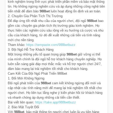
kinh nghiệm trong lĩnh vực phát triển phần mềm và bảo mật thông
tin. Họ không ngừng nghiên cứu và áp dụng những công nghệ tiên
tiến nhất để đảm bảo
988bet
luôn hoạt động ổn định và an toàn.
2. Chuyên Gia Phân Tích Thị Trường
Để đáp ứng tốt nhất nhu cầu của người chơi, đội ngũ
988bet
bao
gồm các chuyên gia phân tích thị trường giàu kinh nghiệm. Họ
thực hiện các nghiên cứu sâu rộng về xu hướng cá cược và nhu
cầu của khách hàng, từ đó đề xuất những cải tiến và tính năng
mới cho nền tảng.
Tham khảo:
https://tempaste.com/988betbuzz
3. Đội Ngũ Hỗ Trợ Khách Hàng
Một trong những yếu tố quan trọng giúp
988bet
giữ vững vị thế
của mình chính là đội ngũ hỗ trợ khách hàng chuyên nghiệp. Họ
luôn sẵn sàng giải đáp mọi thắc mắc và hỗ trợ người chơi 24/7,
đảm bảo mang lại trải nghiệm tốt nhất cho khách hàng.
Cam Kết Của Đội Ngũ Phát Triển 988bet
1. Đổi Mới Không Ngừng
Đội ngũ phát triển của
988bet
cam kết không ngừng đổi mới và
cập nhật các tính năng mới để mang lại trải nghiệm tốt nhất cho
người chơi. Họ liên tục lắng nghe ý kiến phản hồi từ khách hàng
và nhanh chóng áp dụng những cải tiến cần thiết.
Bài viết liên quan:
https://take.app/988betbuzz
2. Bảo Mật Tuyệt Đối
Với
988bet
, bảo mật thông tin người chơi luôn là ưu tiên hàng