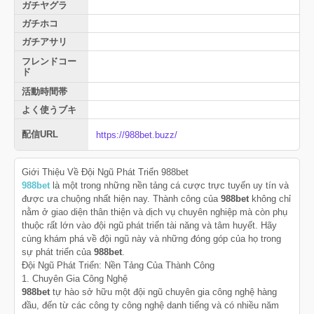
ガチヤグラ
ガチホコ
ガチアサリ
フレンドコー
ド
活動時間帯
よく使うブキ
配信URL
https://988bet.buzz/
Giới Thiệu Về Đội Ngũ Phát Triển 988bet
988bet
là một trong những nền tảng cá cược trực tuyến uy tín và
được ưa chuộng nhất hiện nay. Thành công của
988bet
không chỉ
nằm ở giao diện thân thiện và dịch vụ chuyên nghiệp mà còn phụ
thuộc rất lớn vào đội ngũ phát triển tài năng và tâm huyết. Hãy
cùng khám phá về đội ngũ này và những đóng góp của họ trong
sự phát triển của
988bet
.
Đội Ngũ Phát Triển: Nền Tảng Của Thành Công
1. Chuyên Gia Công Nghệ
988bet
tự hào sở hữu một đội ngũ chuyên gia công nghệ hàng
đầu, đến từ các công ty công nghệ danh tiếng và có nhiều năm