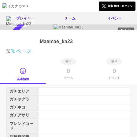
新規登録・ログイン
プレイヤー
チーム
イベント
178
スカウト受付中
Maemae_ka23
𝕏 ページ
0
0
0
0
チーム
イベント
基本情報
ガチエリア
ガチヤグラ
ガチホコ
ガチアサリ
フレンドコー
ド
活動時間帯