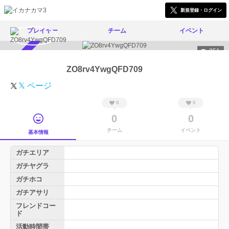
新規登録・ログイン
プレイヤー
チーム
イベント
251
スカウト受付中
ZO8rv4YwgQFD709
𝕏 ページ
0
0
0
0
チーム
イベント
基本情報
ガチエリア
ガチヤグラ
ガチホコ
ガチアサリ
フレンドコー
ド
活動時間帯