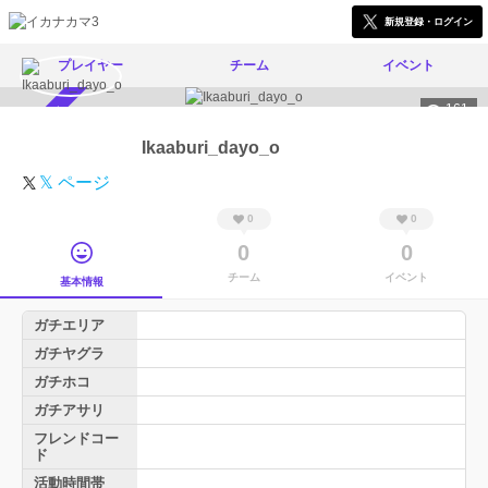
新規登録・ログイン
プレイヤー
チーム
イベント
161
スカウト受付中
Ikaaburi_dayo_o
𝕏 ページ
0
0
0
0
チーム
イベント
基本情報
ガチエリア
ガチヤグラ
ガチホコ
ガチアサリ
フレンドコー
ド
活動時間帯