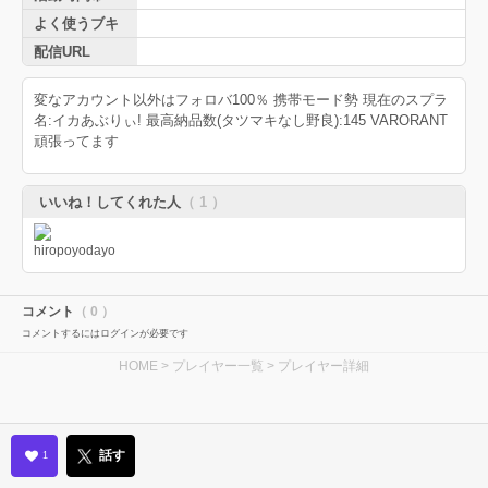
よく使うブキ
配信URL
変なアカウント以外はフォロバ100％ 携帯モード勢 現在のスプラ
名:イカあぶりぃ! 最高納品数(タツマキなし野良):145 VARORANT
頑張ってます
いいね！してくれた人
（ 1 ）
コメント
（ 0 ）
コメントするにはログインが必要です
HOME
>
プレイヤー一覧
> プレイヤー詳細
話す
1