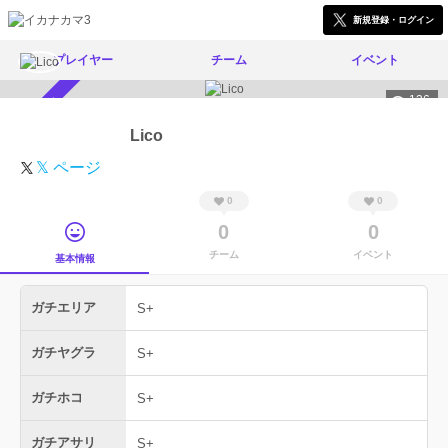
新規登録・ログイン
プレイヤー
チーム
イベント
136
スカウト受付中
Lico
𝕏 ページ
0
0
0
0
チーム
イベント
基本情報
ガチエリア
S+
ガチヤグラ
S+
ガチホコ
S+
ガチアサリ
S+