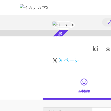
プ
スカウト受付中
ki__s
𝕏 ページ
基本情報