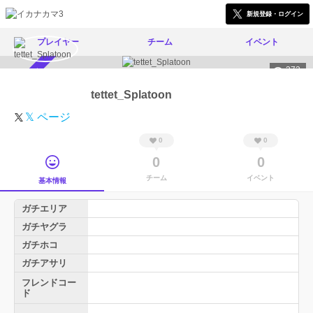
新規登録・ログイン
プレイヤー
チーム
イベント
373
スカウト受付中
tettet_Splatoon
𝕏 ページ
0
0
0
0
チーム
イベント
基本情報
ガチエリア
ガチヤグラ
ガチホコ
ガチアサリ
フレンドコー
ド