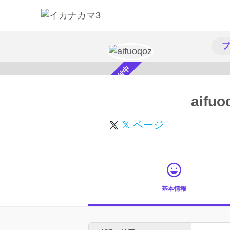
プ
スカウト受付中
aifuo
𝕏 ページ
基本情報