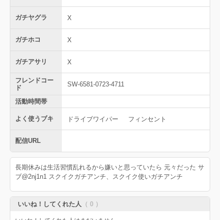
ガチヤグラ
X
ガチホコ
X
ガチアサリ
X
フレンドコー
SW-6581-0723-4711
ド
活動時間帯
よく使うブキ
ドライブワイパー
フィンセント
配信URL
長期休みは生活習慣乱れるから嫌いと思っていたら 元々だった サ
ブ@2nj1n1 スクイクガチアンチ、スクイク使いガチアンチ
いいね！してくれた人
（ 0 ）