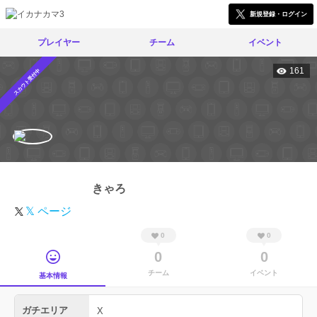
新規登録・ログイン
プレイヤー
チーム
イベント
161
スカウト受付中
きゃろ
𝕏 ページ
0
0
0
0
チーム
イベント
基本情報
ガチエリア
X