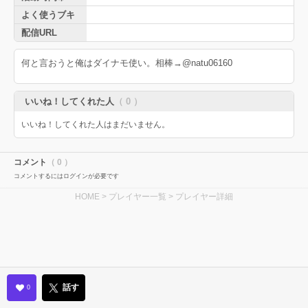
よく使うブキ
配信URL
何と言おうと俺はダイナモ使い。相棒→@natu06160
いいね！してくれた人
（ 0 ）
いいね！してくれた人はまだいません。
コメント
（ 0 ）
コメントするにはログインが必要です
HOME
>
プレイヤー一覧
> プレイヤー詳細
話す
0