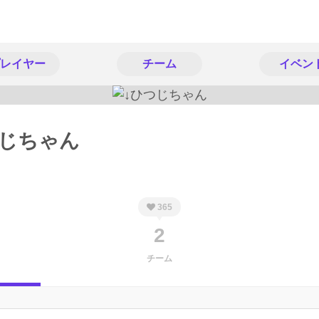
レイヤー
チーム
イベン
つじちゃん
365
2
チーム