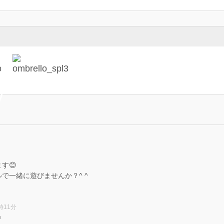
す😊
で一緒に遊びませんか？^ ^
1時11分
️