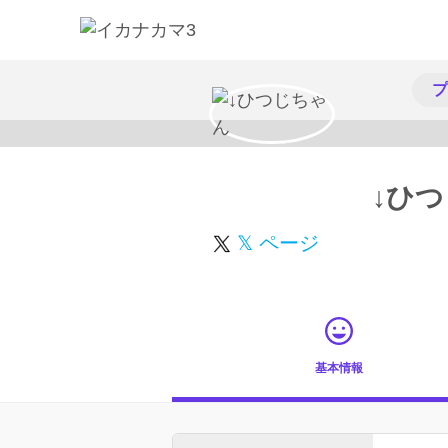
プ
↓ひ
𝕏 ページ
基本情報