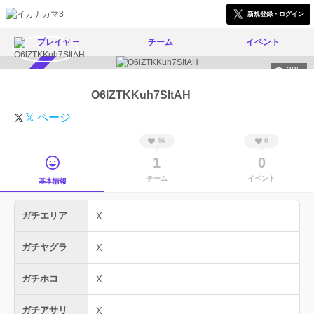
新規登録・ログイン
プレイヤー
チーム
イベント
205
スカウト受付中
O6lZTKKuh7SItAH
𝕏 ページ
46
0
1
0
チーム
イベント
基本情報
ガチエリア
X
ガチヤグラ
X
ガチホコ
X
ガチアサリ
X