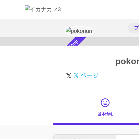
プ
スカウト受付中
poko
𝕏 ページ
基本情報