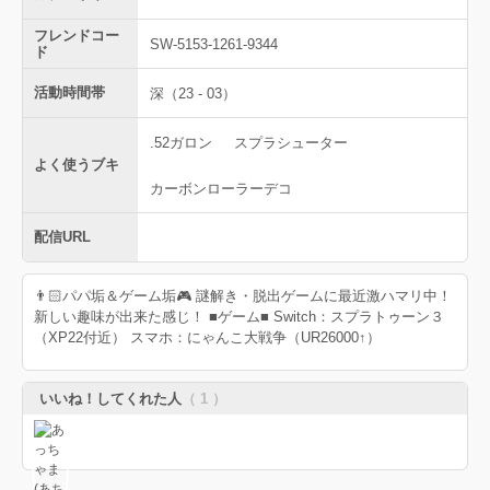
フレンドコー
SW-5153-1261-9344
ド
活動時間帯
深（23 - 03）
.52ガロン
スプラシューター
よく使うブキ
カーボンローラーデコ
配信URL
👨🏻パパ垢＆ゲーム垢🎮 謎解き・脱出ゲームに最近激ハマリ中！
新しい趣味が出来た感じ！ ■ゲーム■ Switch：スプラトゥーン３
（XP22付近） スマホ：にゃんこ大戦争（UR26000↑）
いいね！してくれた人
（ 1 ）