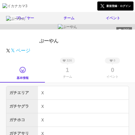
新規登録・ログイン
プレイヤー
チーム
イベント
365
ぷーやん
𝕏 ページ
326
0
1
0
チーム
イベント
基本情報
ガチエリア
X
ガチヤグラ
X
ガチホコ
X
ガチアサリ
X