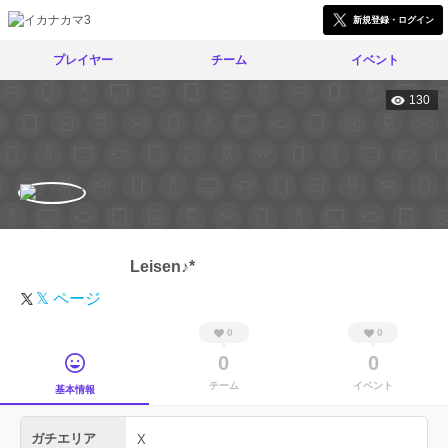
新規登録・ログイン
プレイヤー
チーム
イベント
130
Leisen♪*
𝕏 ページ
0
0
0
0
チーム
イベント
基本情報
ガチエリア
X