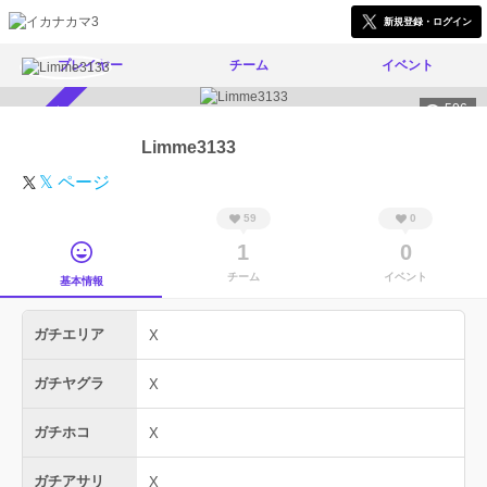
新規登録・ログイン
プレイヤー
チーム
イベント
506
スカウト受付中
Limme3133
𝕏 ページ
59
0
1
0
チーム
イベント
基本情報
ガチエリア
X
ガチヤグラ
X
ガチホコ
X
ガチアサリ
X