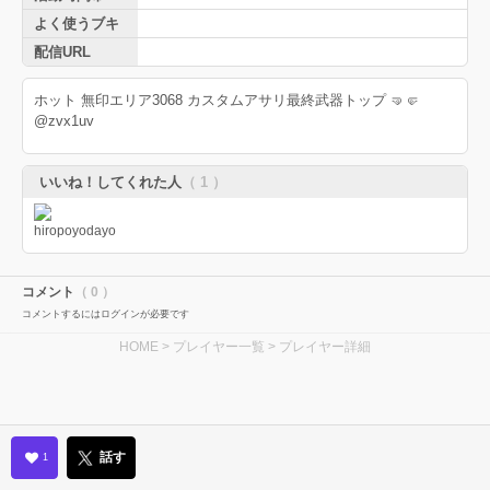
よく使うブキ
配信URL
ホット 無印エリア3068 カスタムアサリ最終武器トップ 🤜🤛
@zvx1uv
いいね！してくれた人
（ 1 ）
コメント
（ 0 ）
コメントするにはログインが必要です
HOME
>
プレイヤー一覧
> プレイヤー詳細
話す
1