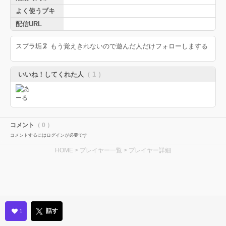
よく使うブキ
配信URL
スプラ垢🦑 もう覚えきれないので遊んだ人だけフォローしまする
いいね！してくれた人
（ 1 ）
コメント
（ 0 ）
コメントするにはログインが必要です
HOME
>
プレイヤー一覧
> プレイヤー詳細
話す
1