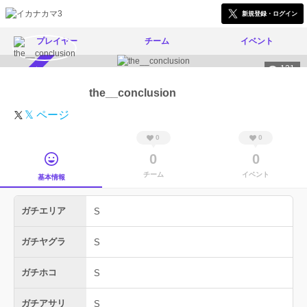
新規登録・ログイン
プレイヤー
チーム
イベント
121
スカウト受付中
the__conclusion
𝕏 ページ
0
0
0
0
チーム
イベント
基本情報
ガチエリア
S
ガチヤグラ
S
ガチホコ
S
ガチアサリ
S