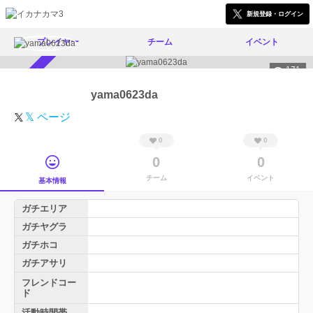
新規登録・ログイン
プレイヤー
チーム
イベント
171
スカウト受付中
yama0623da
𝕏 ページ
0
0
0
0
チーム
イベント
基本情報
ガチエリア
ガチヤグラ
ガチホコ
ガチアサリ
フレンドコー
ド
活動時間帯