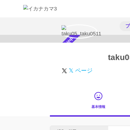
プ
スカウト受付中
taku0
𝕏 ページ
基本情報