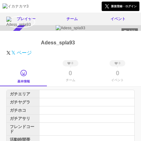
新規登録・ログイン
プレイヤー
チーム
イベント
132
スカウト受付中
Adess_spla93
𝕏 ページ
0
0
0
0
チーム
イベント
基本情報
ガチエリア
ガチヤグラ
ガチホコ
ガチアサリ
フレンドコー
ド
活動時間帯