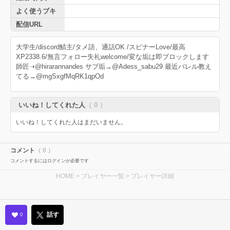
よく使うブキ
配信URL
大学生/discord鯖主/タメ語、通話OK /スピナーLove/最高
XP2338.6/無言フォロー失礼welcome/変な垢は即ブロックします
師匠➝@hirarannandes サブ垢→@Adess_sabu29 最近バレル教え
てる→@mgSxgfMqRK1qpOd
いいね！してくれた人
（ 0 ）
いいね！してくれた人はまだいません。
コメント
（ 0 ）
コメントするにはログインが必要です
HOME
>
プレイヤー一覧
> プレイヤー詳細
話す
0