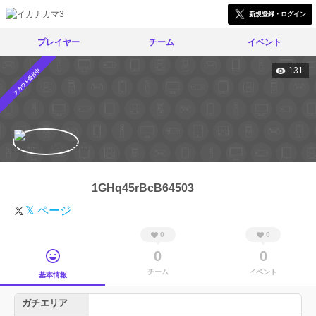
新規登録・ログイン
プレイヤー
チーム
イベント
131
スカウト受付中
1GHq45rBcB64503
𝕏 ページ
0
0
0
0
チーム
イベント
基本情報
ガチエリア