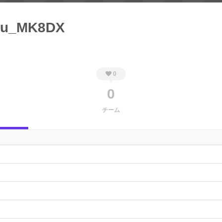
ryu_MK8DX
0
0
チーム