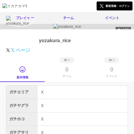
新規登録・ログイン
プレイヤー
チーム
イベント
142
yozakura_rice
𝕏 ページ
0
0
0
0
チーム
イベント
基本情報
ガチエリア
X
ガチヤグラ
X
ガチホコ
X
ガチアサリ
X