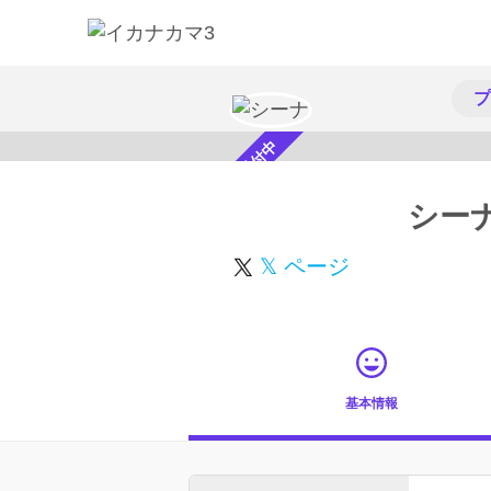
プ
スカウト受付中
シー
𝕏 ページ
基本情報