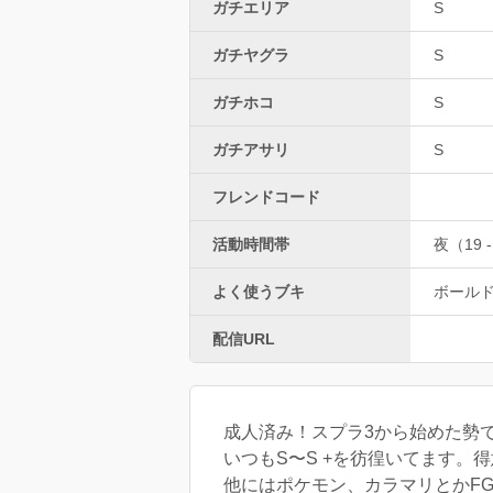
ガチエリア
S
ガチヤグラ
S
ガチホコ
S
ガチアサリ
S
フレンドコード
活動時間帯
夜（19 -
よく使うブキ
ボール
配信URL
成人済み！スプラ3から始めた勢
いつもS〜S +を彷徨いてます。
他にはポケモン、カラマリとかF