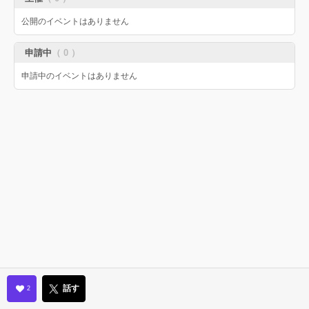
公開のイベントはありません
申請中
（ 0 ）
申請中のイベントはありません
話す
2