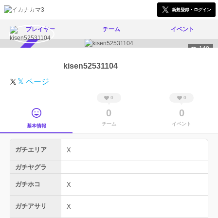
新規登録・ログイン
プレイヤー
チーム
イベント
148
スカウト受付中
kisen52531104
𝕏 ページ
0
0
0
0
チーム
イベント
基本情報
ガチエリア
X
ガチヤグラ
ガチホコ
X
ガチアサリ
X