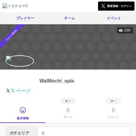
新規登録・ログイン
プレイヤー
チーム
イベント
206
スカウト受付中
WalMochi_spla
𝕏 ページ
0
0
0
0
チーム
イベント
基本情報
ガチエリア
X