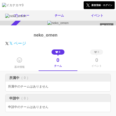
新規登録・ログイン
プレイヤー
チーム
イベント
155
スカウト受付中
neko_ornen
𝕏 ページ
0
0
0
0
チーム
イベント
基本情報
所属中
（ 0 ）
所属中のチームはありません
申請中
（ 0 ）
申請中のチームはありません