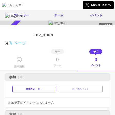
新規登録・ログイン
プレイヤー
チーム
イベント
282
スカウト受付中
Lov_xoun
𝕏 ページ
0
0
0
0
チーム
イベント
基本情報
参加
（ 0 ）
参加予定（ 0 ）
終了済み（ 0 ）
参加予定のイベントはありません
主催
（ 0 ）