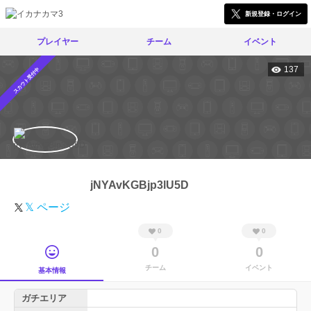
新規登録・ログイン
プレイヤー
チーム
イベント
137
スカウト受付中
jNYAvKGBjp3lU5D
𝕏 ページ
0
0
0
0
チーム
イベント
基本情報
ガチエリア